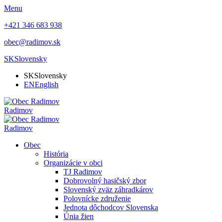
Menu
+421 346 683 938
obec@radimov.sk
SK
Slovensky
SK
Slovensky
EN
English
Radimov
Radimov
Obec
História
Organizácie v obci
TJ Radimov
Dobrovolný hasičský zbor
Slovenský zväz záhradkárov
Polovnícke združenie
Jednota dôchodcov Slovenska
Únia žien