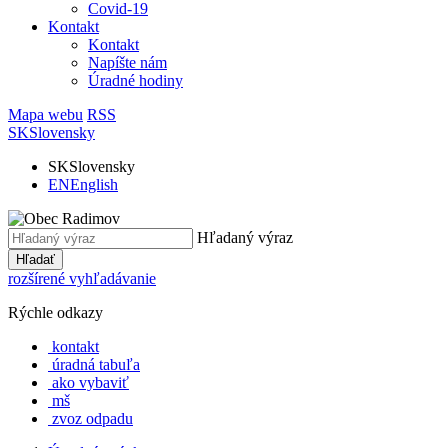
Covid-19
Kontakt
Kontakt
Napíšte nám
Úradné hodiny
Mapa webu
RSS
SK
Slovensky
SK
Slovensky
EN
English
Hľadaný výraz
Hľadať
rozšírené vyhľadávanie
Rýchle odkazy
kontakt
úradná tabuľa
ako vybaviť
mš
zvoz odpadu