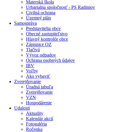
Materská škola
Urbarialna spoločnosť - PS Radimov
Civilná ochrana
Územný plán
Samospráva
Predstavitelia obce
Obecné zastupiteľstvo
Hlavný kontrolór obce
Zápisnice OZ
Tlačivá
Vývoz odpadov
Ochrana osobných údajov
IBV
Voľby
Ako vybaviť
Zverejňovanie
Úradná tabuľa
Zverejňovanie
VZN
Hospodárenie
Udalosti
Aktuality
Kalendár akcií
Fotogaléria
Ročenka