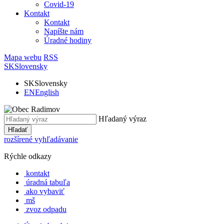
Covid-19
Kontakt
Kontakt
Napíšte nám
Úradné hodiny
Mapa webu
RSS
SK
Slovensky
SK
Slovensky
EN
English
Hľadaný výraz
Hľadať
rozšírené vyhľadávanie
Rýchle odkazy
kontakt
úradná tabuľa
ako vybaviť
mš
zvoz odpadu