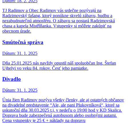
Dátum:
18. 2. 2025
TJ Radimov a Obec Radimov vás srdečne pozývajú na
Radzimovský fašang, ktorý ponúkne skvelú zábavu, hudbu a
nezabudnuteľnú atmosféru. O zábavu sa postará Radzimovská
chasa a kapela Mistříňanka. Vstupenky si môžete zakúpiť na
obecnom úrade.
Smútočná správa
Dátum:
31. 1. 2025
Dňa 25.01.2025 nás navždy opustil náš spoluobčan Ing. Štefan
Ujhelyi vo veku 84. rokov. Česť jeho pamiatke.
Divadlo
Dátum:
31. 1. 2025
Únia žien Radimov pozýva všetky členky, ale aj ostatných občanov
na divadelné predstavenie “Ale, ale pani Plukovníková“, ktoré sa
uskutoční dňa 30.03.2025 t.j. v nedeľu o 19:00 hod v KD Skalica.
Doprava bude zabezpečená autobusom alebo osobnými autami.
Cena vstupenky je 25 € + náklady na dopravu