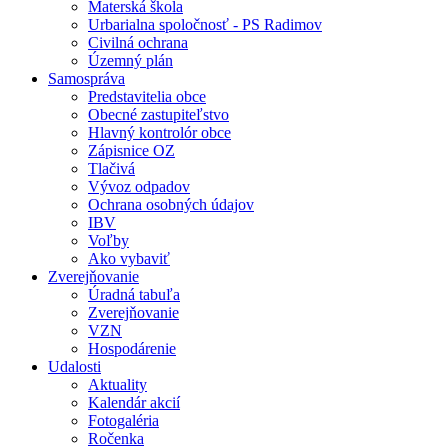
Materská škola
Urbarialna spoločnosť - PS Radimov
Civilná ochrana
Územný plán
Samospráva
Predstavitelia obce
Obecné zastupiteľstvo
Hlavný kontrolór obce
Zápisnice OZ
Tlačivá
Vývoz odpadov
Ochrana osobných údajov
IBV
Voľby
Ako vybaviť
Zverejňovanie
Úradná tabuľa
Zverejňovanie
VZN
Hospodárenie
Udalosti
Aktuality
Kalendár akcií
Fotogaléria
Ročenka