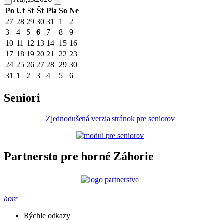
Po
Ut
St
Št
Pia
So
Ne
27
28
29
30
31
1
2
3
4
5
6
7
8
9
10
11
12
13
14
15
16
17
18
19
20
21
22
23
24
25
26
27
28
29
30
31
1
2
3
4
5
6
Seniori
Zjednodušená verzia stránok pre seniorov
Partnersto pre horné Záhorie
hore
Rýchle odkazy