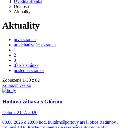
Úvodná stránka
Udalosti
Aktuality
Aktuality
prvá stránka
predchádzajúca stránka
1
2
3
ďalšia stránka
posledná stránka
Zobrazené
1
-
30
z 82
Zobraziť všetko
Hodová zábava s Glóriou
Dátum:
21. 7. 2026
08.08.2026 o 20:00 hod, kultúrnošportový areál obce Radimov ,
vstupné 13 €. Predaj vstupeniek a rezervácia stolov na obci