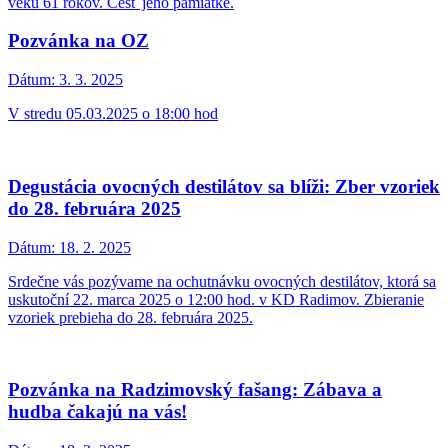
veku 61 rokov. Česť jeho pamiatke.
Pozvánka na OZ
Dátum:
3. 3. 2025
V stredu 05.03.2025 o 18:00 hod
Degustácia ovocných destilátov sa blíži: Zber vzoriek
do 28. februára 2025
Dátum:
18. 2. 2025
Srdečne vás pozývame na ochutnávku ovocných destilátov, ktorá sa
uskutoční 22. marca 2025 o 12:00 hod. v KD Radimov. Zbieranie
vzoriek prebieha do 28. februára 2025.
Pozvánka na Radzimovský fašang: Zábava a
hudba čakajú na vás!