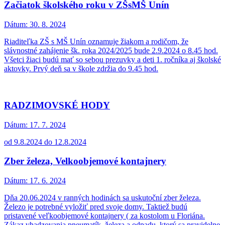
Začiatok školského roku v ZŠsMŠ Unín
Dátum:
30. 8. 2024
Riaditeľka ZŠ s MŠ Unín oznamuje žiakom a rodičom, že
slávnostné zahájenie šk. roka 2024/2025 bude 2.9.2024 o 8.45 hod.
Všetci žiaci budú mať so sebou prezuvky a deti 1. ročníka aj školské
aktovky. Prvý deň sa v škole zdržia do 9.45 hod.
RADZIMOVSKÉ HODY
Dátum:
17. 7. 2024
od 9.8.2024 do 12.8.2024
Zber železa, Velkoobjemové kontajnery
Dátum:
17. 6. 2024
Dňa 20.06.2024 v ranných hodinách sa uskutoční zber železa.
Železo je potrebné vyložiť pred svoje domy. Taktiež budú
pristavené veľkoobjemové kontajnery ( za kostolom u Floriána.
Zákaz vhadzovania pneumatík, železa a odpadu, ktorý sa pravidelne