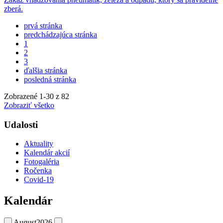
zberá.
prvá stránka
predchádzajúca stránka
1
2
3
ďalšia stránka
posledná stránka
Zobrazené
1
-
30
z 82
Zobraziť všetko
Udalosti
Aktuality
Kalendár akcií
Fotogaléria
Ročenka
Covid-19
Kalendár
August
2026