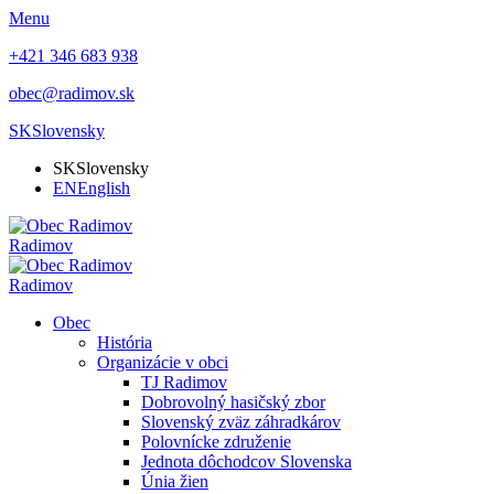
Menu
+421 346 683 938
obec@radimov.sk
SK
Slovensky
SK
Slovensky
EN
English
Radimov
Radimov
Obec
História
Organizácie v obci
TJ Radimov
Dobrovolný hasičský zbor
Slovenský zväz záhradkárov
Polovnícke združenie
Jednota dôchodcov Slovenska
Únia žien