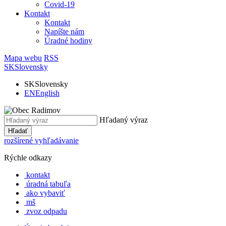
Covid-19
Kontakt
Kontakt
Napíšte nám
Úradné hodiny
Mapa webu
RSS
SK
Slovensky
SK
Slovensky
EN
English
Hľadaný výraz
Hľadať
rozšírené vyhľadávanie
Rýchle odkazy
kontakt
úradná tabuľa
ako vybaviť
mš
zvoz odpadu