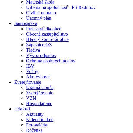
Materská škola
Urbarialna spoločnosť - PS Radimov
Civilná ochrana
Územný plán
Samospráva
Predstavitelia obce
Obecné zastupiteľstvo
Hlavný kontrolór obce
Zápisnice OZ
Tlačivá
Vývoz odpadov
Ochrana osobných údajov
IBV
Voľby
Ako vybaviť
Zverejňovanie
Úradná tabuľa
Zverejňovanie
VZN
Hospodárenie
Udalosti
Aktuality
Kalendár akcií
Fotogaléria
Ročenka