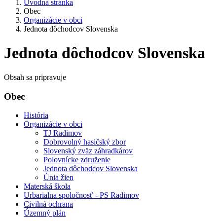
Úvodná stránka
Obec
Organizácie v obci
Jednota dôchodcov Slovenska
Jednota dôchodcov Slovenska
Obsah sa pripravuje
Obec
História
Organizácie v obci
TJ Radimov
Dobrovolný hasičský zbor
Slovenský zväz záhradkárov
Polovnícke združenie
Jednota dôchodcov Slovenska
Únia žien
Materská škola
Urbarialna spoločnosť - PS Radimov
Civilná ochrana
Územný plán