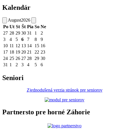
Kalendár
August
2026
Po
Ut
St
Št
Pia
So
Ne
27
28
29
30
31
1
2
3
4
5
6
7
8
9
10
11
12
13
14
15
16
17
18
19
20
21
22
23
24
25
26
27
28
29
30
31
1
2
3
4
5
6
Seniori
Zjednodušená verzia stránok pre seniorov
Partnersto pre horné Záhorie