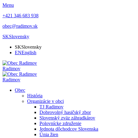
Menu
+421 346 683 938
obec@radimov.sk
SK
Slovensky
SK
Slovensky
EN
English
Radimov
Radimov
Obec
História
Organizácie v obci
TJ Radimov
Dobrovolný hasičský zbor
Slovenský zväz záhradkárov
Polovnícke združenie
Jednota dôchodcov Slovenska
Únia žien