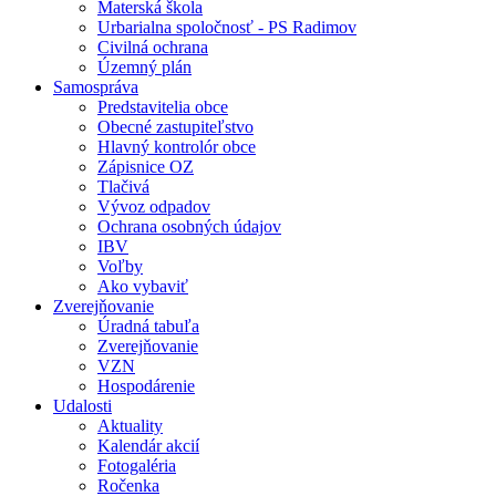
Materská škola
Urbarialna spoločnosť - PS Radimov
Civilná ochrana
Územný plán
Samospráva
Predstavitelia obce
Obecné zastupiteľstvo
Hlavný kontrolór obce
Zápisnice OZ
Tlačivá
Vývoz odpadov
Ochrana osobných údajov
IBV
Voľby
Ako vybaviť
Zverejňovanie
Úradná tabuľa
Zverejňovanie
VZN
Hospodárenie
Udalosti
Aktuality
Kalendár akcií
Fotogaléria
Ročenka