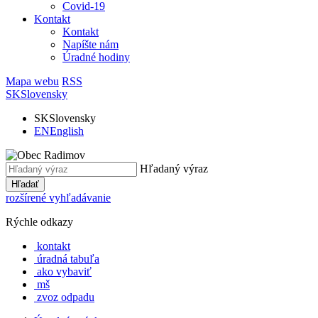
Covid-19
Kontakt
Kontakt
Napíšte nám
Úradné hodiny
Mapa webu
RSS
SK
Slovensky
SK
Slovensky
EN
English
Hľadaný výraz
Hľadať
rozšírené vyhľadávanie
Rýchle odkazy
kontakt
úradná tabuľa
ako vybaviť
mš
zvoz odpadu