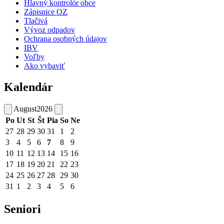
Hlavný kontrolór obce
Zápisnice OZ
Tlačivá
Vývoz odpadov
Ochrana osobných údajov
IBV
Voľby
Ako vybaviť
Kalendár
August
2026
Po
Ut
St
Št
Pia
So
Ne
27
28
29
30
31
1
2
3
4
5
6
7
8
9
10
11
12
13
14
15
16
17
18
19
20
21
22
23
24
25
26
27
28
29
30
31
1
2
3
4
5
6
Seniori