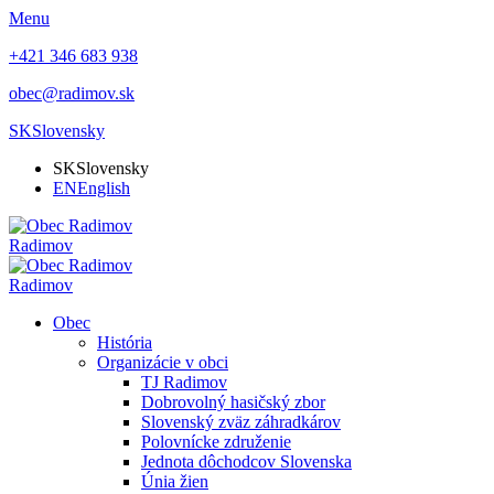
Menu
+421 346 683 938
obec@radimov.sk
SK
Slovensky
SK
Slovensky
EN
English
Radimov
Radimov
Obec
História
Organizácie v obci
TJ Radimov
Dobrovolný hasičský zbor
Slovenský zväz záhradkárov
Polovnícke združenie
Jednota dôchodcov Slovenska
Únia žien