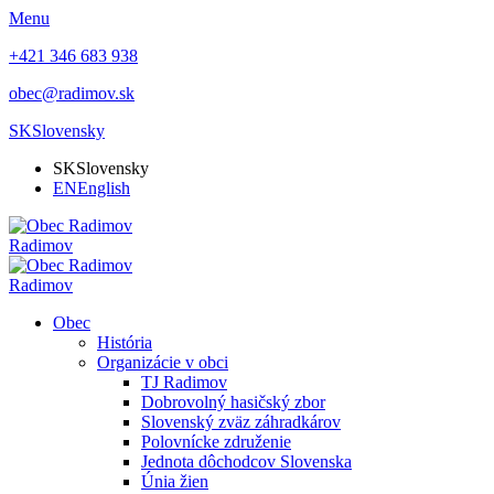
Menu
+421 346 683 938
obec@radimov.sk
SK
Slovensky
SK
Slovensky
EN
English
Radimov
Radimov
Obec
História
Organizácie v obci
TJ Radimov
Dobrovolný hasičský zbor
Slovenský zväz záhradkárov
Polovnícke združenie
Jednota dôchodcov Slovenska
Únia žien