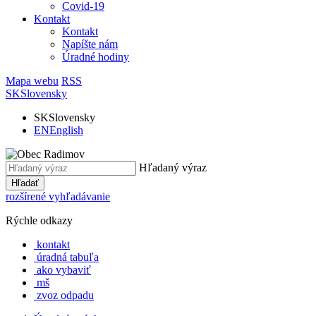
Covid-19
Kontakt
Kontakt
Napíšte nám
Úradné hodiny
Mapa webu
RSS
SK
Slovensky
SK
Slovensky
EN
English
Hľadaný výraz
Hľadať
rozšírené vyhľadávanie
Rýchle odkazy
kontakt
úradná tabuľa
ako vybaviť
mš
zvoz odpadu