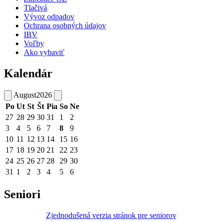
Tlačivá
Vývoz odpadov
Ochrana osobných údajov
IBV
Voľby
Ako vybaviť
Kalendár
August
2026
Po
Ut
St
Št
Pia
So
Ne
27
28
29
30
31
1
2
3
4
5
6
7
8
9
10
11
12
13
14
15
16
17
18
19
20
21
22
23
24
25
26
27
28
29
30
31
1
2
3
4
5
6
Seniori
Zjednodušená verzia stránok pre seniorov