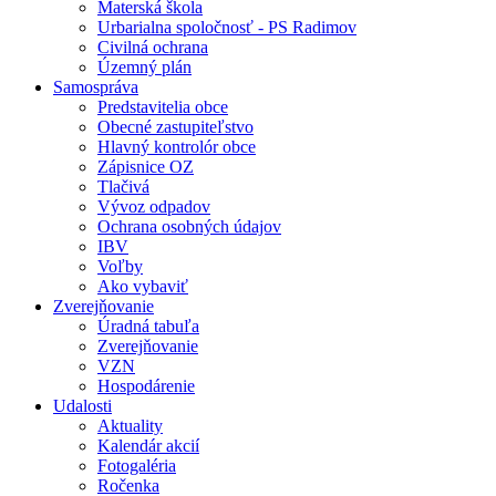
Materská škola
Urbarialna spoločnosť - PS Radimov
Civilná ochrana
Územný plán
Samospráva
Predstavitelia obce
Obecné zastupiteľstvo
Hlavný kontrolór obce
Zápisnice OZ
Tlačivá
Vývoz odpadov
Ochrana osobných údajov
IBV
Voľby
Ako vybaviť
Zverejňovanie
Úradná tabuľa
Zverejňovanie
VZN
Hospodárenie
Udalosti
Aktuality
Kalendár akcií
Fotogaléria
Ročenka