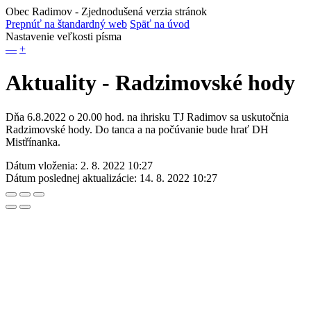
Obec Radimov
- Zjednodušená verzia stránok
Prepnúť na štandardný web
Späť na úvod
Nastavenie veľkosti písma
—
+
Aktuality - Radzimovské hody
Dňa 6.8.2022 o 20.00 hod. na ihrisku TJ Radimov sa uskutočnia
Radzimovské hody. Do tanca a na počúvanie bude hrať DH
Mistřínanka.
Dátum vloženia:
2. 8. 2022 10:27
Dátum poslednej aktualizácie:
14. 8. 2022 10:27