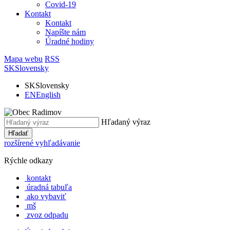
Covid-19
Kontakt
Kontakt
Napíšte nám
Úradné hodiny
Mapa webu
RSS
SK
Slovensky
SK
Slovensky
EN
English
Hľadaný výraz
Hľadať
rozšírené vyhľadávanie
Rýchle odkazy
kontakt
úradná tabuľa
ako vybaviť
mš
zvoz odpadu