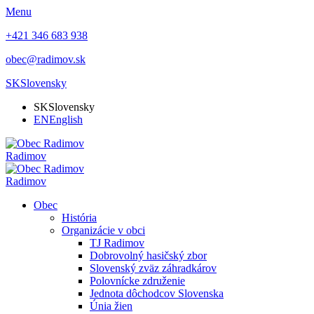
Menu
+421 346 683 938
obec@radimov.sk
SK
Slovensky
SK
Slovensky
EN
English
Radimov
Radimov
Obec
História
Organizácie v obci
TJ Radimov
Dobrovolný hasičský zbor
Slovenský zväz záhradkárov
Polovnícke združenie
Jednota dôchodcov Slovenska
Únia žien