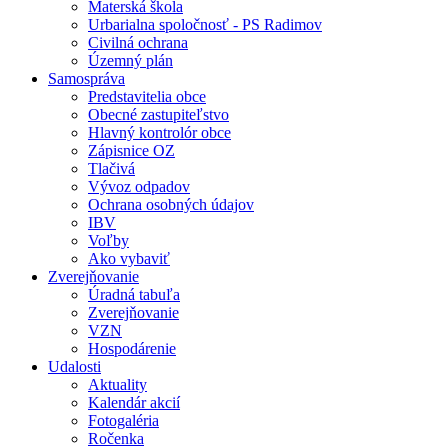
Materská škola
Urbarialna spoločnosť - PS Radimov
Civilná ochrana
Územný plán
Samospráva
Predstavitelia obce
Obecné zastupiteľstvo
Hlavný kontrolór obce
Zápisnice OZ
Tlačivá
Vývoz odpadov
Ochrana osobných údajov
IBV
Voľby
Ako vybaviť
Zverejňovanie
Úradná tabuľa
Zverejňovanie
VZN
Hospodárenie
Udalosti
Aktuality
Kalendár akcií
Fotogaléria
Ročenka